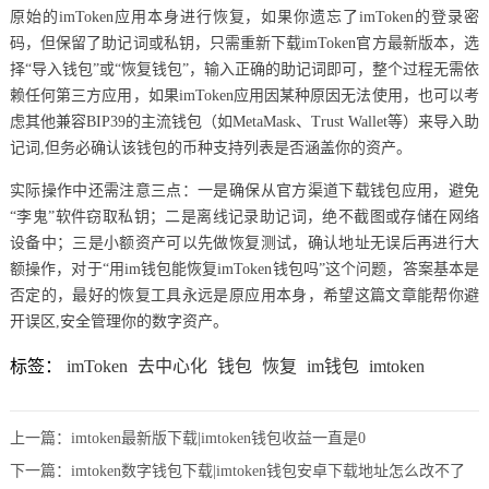
原始的imToken应用本身进行恢复，如果你遗忘了imToken的登录密
码，但保留了助记词或私钥，只需重新下载imToken官方最新版本，选
择“导入钱包”或“恢复钱包”，输入正确的助记词即可，整个过程无需依
赖任何第三方应用，如果imToken应用因某种原因无法使用，也可以考
虑其他兼容BIP39的主流钱包（如MetaMask、Trust Wallet等）来导入助
记词,但务必确认该钱包的币种支持列表是否涵盖你的资产。
实际操作中还需注意三点：一是确保从官方渠道下载钱包应用，避免
“李鬼”软件窃取私钥；二是离线记录助记词，绝不截图或存储在网络
设备中；三是小额资产可以先做恢复测试，确认地址无误后再进行大
额操作，对于“用im钱包能恢复imToken钱包吗”这个问题，答案基本是
否定的，最好的恢复工具永远是原应用本身，希望这篇文章能帮你避
开误区,安全管理你的数字资产。
标签：
imToken
去中心化
钱包
恢复
im钱包
imtoken
上一篇：
imtoken最新版下载|imtoken钱包收益一直是0
下一篇：
imtoken数字钱包下载|imtoken钱包安卓下载地址怎么改不了