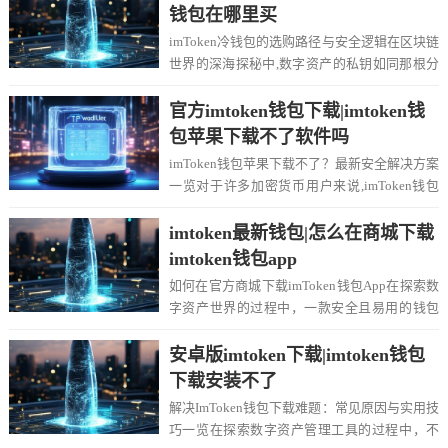
钱包在哪里买
imToken冷钱包的选购路径与安全逻辑在区块链
世界的深海探秘中,数字资产的私钥如同那根分
别真理与空虚的金线·G链里，关于保护钱...
官方imtoken钱包下载|imtoken钱
包苹果下载不了软件吗
imToken钱包苹果下载不了？最新安全解决方案
一览对于许多加密货币用户来说,imToken钱包
是一款广泛使用的数字资产管理工具...
imtoken最新钱包|怎么在商城下载
imtoken钱包app
如何在官方商城下载imToken钱包App在探索数
字资产世界的过程中，一款安全且易用的钱包
工具是每位用户必备的基础，imToke...
安卓版imtoken下载|imtoken钱包
下载安装不了
解决ImToken钱包下载难题：常见原因与实用技
巧一览在探索数字资产管理工具的过程中，不