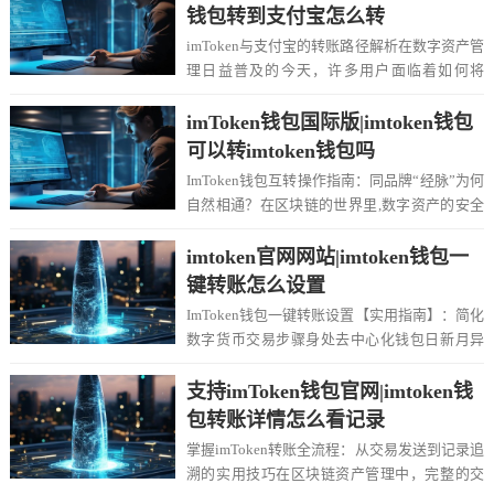
钱包转到支付宝怎么转
imToken与支付宝的转账路径解析在数字资产管
理日益普及的今天，许多用户面临着如何将
imToken钱包内的加密资产“转移”到支...
imToken钱包国际版|imtoken钱包
可以转imtoken钱包吗
ImToken钱包互转操作指南：同品牌“经脉”为何
自然相通？在区块链的世界里,数字资产的安全
转移始终是最核心的命题之一，无论你手...
imtoken官网网站|imtoken钱包一
键转账怎么设置
ImToken钱包一键转账设置【实用指南】：简化
数字货币交易步骤身处去中心化钱包日新月异
的时代，ImToken凭借其简洁安全的交...
支持imToken钱包官网|imtoken钱
包转账详情怎么看记录
掌握imToken转账全流程：从交易发送到记录追
溯的实用技巧在区块链资产管理中，完整的交