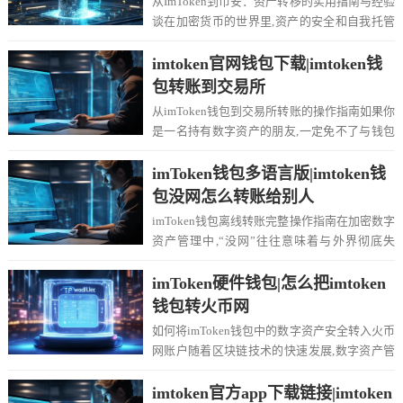
从ImToken到币安：资产转移的实用指南与经验
谈在加密货币的世界里,资产的安全和自我托管
是核心理念，很多早期用户都经历了从中心...
imtoken官网钱包下载|imtoken钱
包转账到交易所
从imToken钱包到交易所转账的操作指南如果你
是一名持有数字资产的朋友,一定免不了与钱包
和交易所打交道，今天就聊聊大家都知道但...
imToken钱包多语言版|imtoken钱
包没网怎么转账给别人
imToken钱包离线转账完整操作指南在加密数字
资产管理中,“没网”往往意味着与外界彻底失
联，但别着急，imToken钱包这样的...
imToken硬件钱包|怎么把imtoken
钱包转火币网
如何将imToken钱包中的数字资产安全转入火币
网账户随着区块链技术的快速发展,数字资产管
理工具与交易平台之间的互通需求日益增长...
imtoken官方app下载链接|imtoken