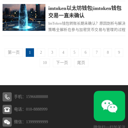
易记录既是资产流向的证明，也是安全控制的...
imtoken以太坊钱包|imtoken钱包
交易一直未确认
ImToken钱包转账长期未确认？原因剖析与解决
策略全解析在参与加密货币交易与管理的过程
中,许多用户曾面临一个令人焦虑的状况：使...
第一页
1
2
3
4
5
6
7
8
9
10
下一页
尾页
手机：15966888888
电话：010-8888999
微信：13999999999
微信扫一扫加关注