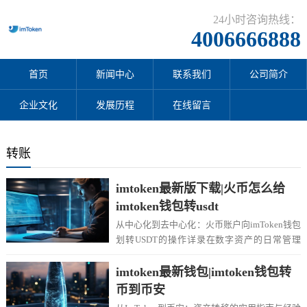
24小时咨询热线：
4006666888
首页
新闻中心
联系我们
公司简介
企业文化
发展历程
在线留言
转账
imtoken最新版下载|火币怎么给
imtoken钱包转usdt
从中心化到去中心化：火币账户向imToken钱包
划转USDT的操作详录在数字资产的日常管理
中，将资金从交易所（中心化平台）转移至...
imtoken最新钱包|imtoken钱包转
币到币安