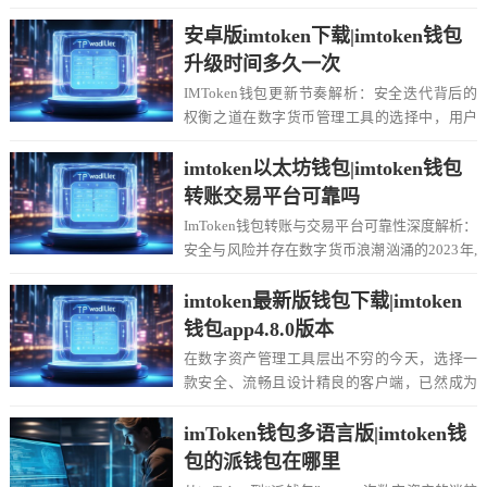
隔几个月就会被翻出来一次：“imTo...
安卓版imtoken下载|imtoken钱包
升级时间多久一次
IMToken钱包更新节奏解析：安全迭代背后的
权衡之道在数字货币管理工具的选择中，用户
常将“升级频率”视为安全与稳定的晴雨表，关...
imtoken以太坊钱包|imtoken钱包
转账交易平台可靠吗
ImToken钱包转账与交易平台可靠性深度解析：
安全与风险并存在数字货币浪潮汹涌的2023年,
越来越多的投资者开始接触非托管钱包...
imtoken最新版钱包下载|imtoken
钱包app4.8.0版本
在数字资产管理工具层出不穷的今天，选择一
款安全、流畅且设计精良的客户端，已然成为
普通用户迈入Web3世界的第一步，imToken...
imToken钱包多语言版|imtoken钱
包的派钱包在哪里