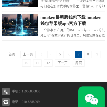
从imToken到“派钱包”——一次数字资产的迷航
与归途在加密货币的世界里，警惕“入口”的幻
觉，或许比追逐“涨跌”更为修炼心性，...
imtoken最新版钱包下载|imtoken
钱包苹果版app官方下载
一个数字资产用户的BitTorrent与imToken的共
处日常“在数字资产的世界里，风险常藏在看似
极致的便利之中，”这不並是一...
首页
上一页
3
4
5
6
7
8
9
10
11
12
下一页
尾页
手机：15966888888
电话：010-8888999