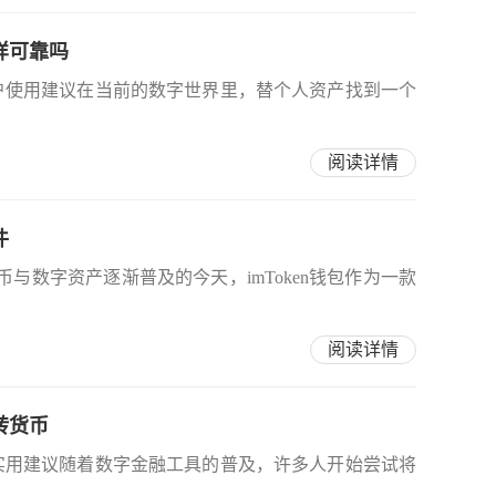
么样可靠吗
与用户使用建议在当前的数字世界里，替个人资产找到一个
阅读详情
件
与数字资产逐渐普及的今天，imToken钱包作为一款
阅读详情
币转货币
险与实用建议随着数字金融工具的普及，许多人开始尝试将