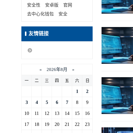
安全性
安卓版
官网
去中心化钱包
安全
友情链接
«
2026年8月
»
一
二
三
四
五
六
日
1
2
3
4
5
6
7
8
9
10
11
12
13
14
15
16
17
18
19
20
21
22
23