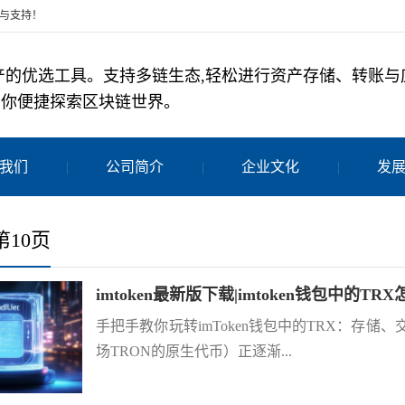
任与支持！
字资产的优选工具。支持多链生态,轻松进行资产存储、转账
助你便捷探索区块链世界。
我们
公司简介
企业文化
发
 第10页
imtoken最新版下载|imtoken钱包中的TR
手把手教你玩转imToken钱包中的TRX：存
场TRON的原生代币）正逐渐...