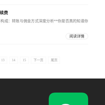
手续费
用构成：转账与佣金方式深度分析**你是否真的知道你
阅读详情
13
14
15
下一页
尾页