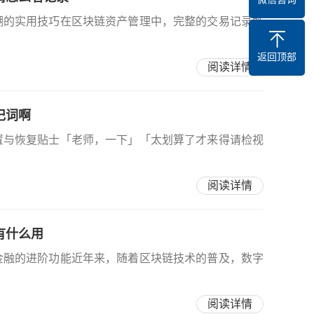
录追溯的实用技巧在区块链资产管理中，完整的交易记录既
返回顶部
阅读详情
助记词啊
的设置与恢复贴士「老师，一下」「太划算了才来得请检视
阅读详情
员有什么用
心化金融的进阶功能近年来，随着区块链技术的普及，数字
阅读详情