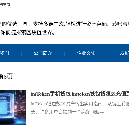
任与支持！
字资产的优选工具。支持多链生态,轻松进行资产存储、转账
助你便捷探索区块链世界。
我们
公司简介
企业文化
发
 第6页
imToken手机钱包|imtoken钱包钱怎么充
ImToken钱包数字资产转出实用指南：从链
长，许多用户会提到一个高频问题—...