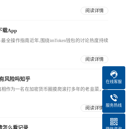
阅读详情
下载App
—最全操作指南近年,围绕imToken钱包的讨论热度持续
阅读详情
提现有风险吗知乎
在线客服
说的真相作为一名在加密货币圈摸爬滚打多年的老韭菜，我
服务热线
阅读详情
账详情怎么看记录
微信咨询