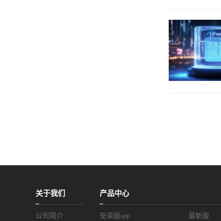
关于我们
产品中心
公司简介
安卓版app
最新版