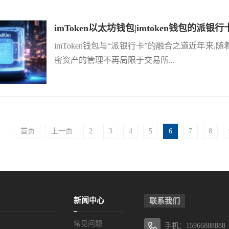
imToken以太坊钱包|imtoken钱包的派银行
imToken钱包与“派银行卡”的融合之道近年
密资产的管理不再局限于交易所...
首页
上一页
2
3
4
5
6
7
8
新闻中心
联系我们
常见问题
手机：15966888888