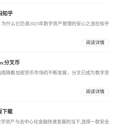
用吗知乎
秘：为什么它仍是2025年数字资产管理的安心之选在知乎
阅读详情
zec分叉币
操作指南随着加密货币市场的不断发展，分叉已成为数字货
阅读详情
s版下载
在数字资产与去中心化金融快速发展的当下,选择一款安全