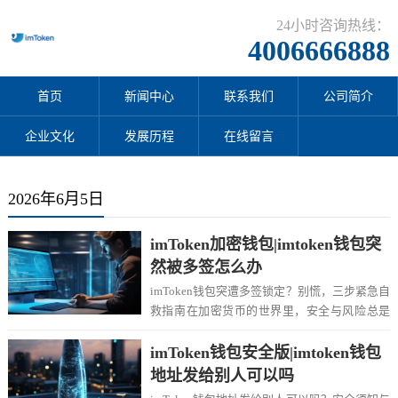
24小时咨询热线：
4006666888
首页
新闻中心
联系我们
公司简介
企业文化
发展历程
在线留言
2026年6月5日
imToken加密钱包|imtoken钱包突
然被多签怎么办
imToken钱包突遭多签锁定？别慌，三步紧急自
救指南在加密货币的世界里，安全与风险总是
相伴而行，不少用户反馈自己的imToke...
imToken钱包安全版|imtoken钱包
地址发给别人可以吗