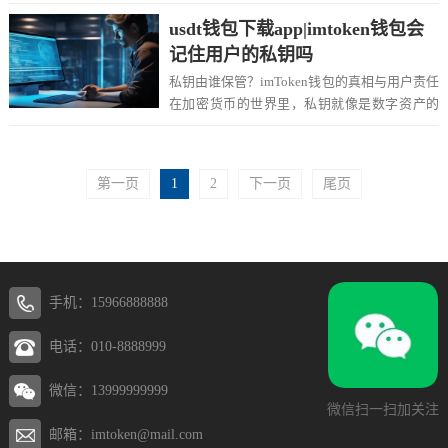
ImToken作为一款广受欢迎的加密货币钱...
usdt钱包下载app|imtoken钱包会
记住用户的私钥吗
私钥由谁保管？imToken钱包的真相与用户责任
在加密货币的世界里，私钥就像是数字资产的
唯一钥匙——谁掌握了它，谁就真正拥有了钱...
第一页
1
2
下一页
尾页
手机：15966888888
电话：010-8888999
微信：13999999999
微信扫一扫加关注
邮箱：imtoken@mail.com