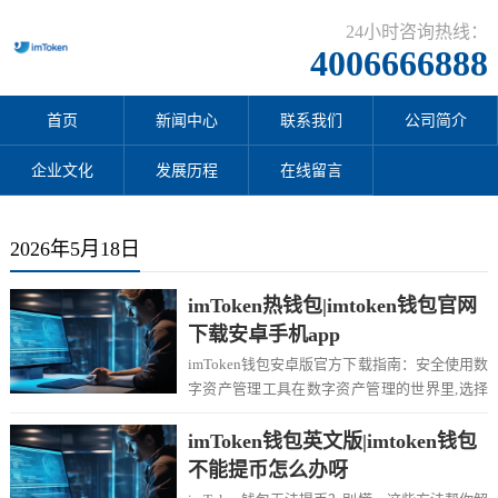
24小时咨询热线：
4006666888
首页
新闻中心
联系我们
公司简介
企业文化
发展历程
在线留言
2026年5月18日
imToken热钱包|imtoken钱包官网
下载安卓手机app
imToken钱包安卓版官方下载指南：安全使用数
字资产管理工具在数字资产管理的世界里,选择
一款安全、稳定且易用的钱包至关重要，i...
imToken钱包英文版|imtoken钱包
不能提币怎么办呀