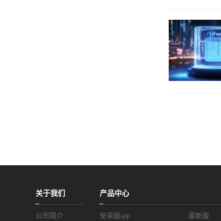
关于我们
产品中心
公司简介
安卓版app
最新版