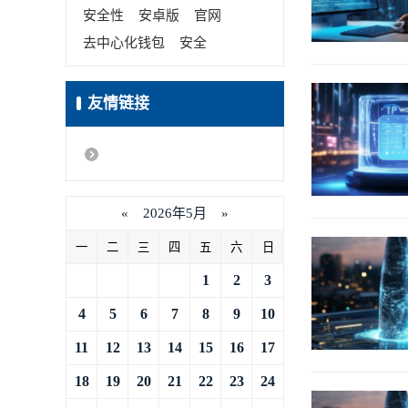
安全性
安卓版
官网
去中心化钱包
安全
友情链接
«
2026年5月
»
一
二
三
四
五
六
日
1
2
3
4
5
6
7
8
9
10
11
12
13
14
15
16
17
18
19
20
21
22
23
24