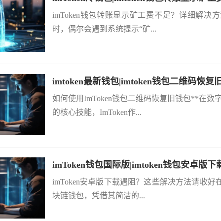
imToken钱包转账显示矿工费不足？详细解决方
时，偶尔会遇到系统提示“矿...
imtoken最新钱包|imtoken钱包二维码恢
如何使用ImToken钱包二维码恢复旧钱包**
的核心技能，ImToken作...
imToken钱包国际版|imtoken钱包安卓
imToken安卓版下载遇阻？这些解决方法请收好在
块链钱包，凭借其简洁的...